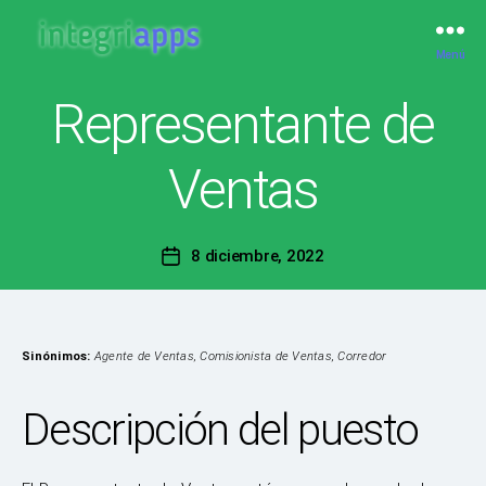
Menú
IntegriApps
Representante de
Ventas
8 diciembre, 2022
Fecha
de
la
publicación
Sinónimos:
Agente de Ventas, Comisionista de Ventas, Corredor
Descripción del puesto