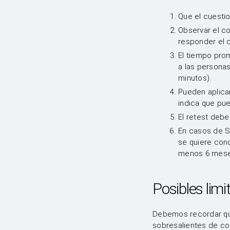
Que el cuestio
Observar el c
responder el c
El tiempo prom
a las personas
minutos).
Pueden aplicar
indica que pue
El retest debe
En casos de S
se quiere con
menos 6 meses
Posibles limi
Debemos recordar que
sobresalientes de co