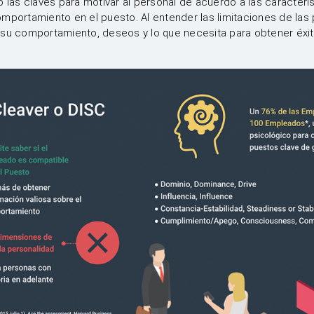
o las claves para motivar al personal de acuerdo a las caracterí
omportamiento en el puesto. Al entender las limitaciones de la
 su comportamiento, deseos y lo que necesita para obtener éxit