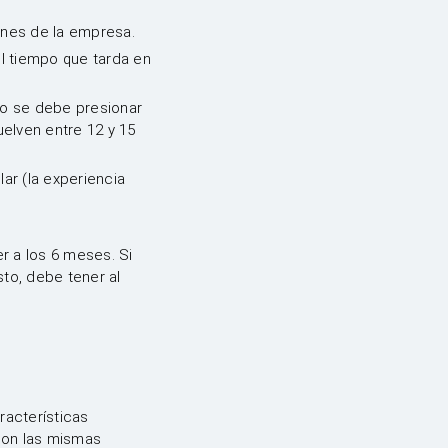
ones de la empresa.
l tiempo que tarda en
No se debe presionar
uelven entre 12 y 15
ar (la experiencia
r a los 6 meses. Si
to, debe tener al
racterísticas
son las mismas