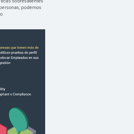
sticas sobresalientes
s personas, podemos
o.