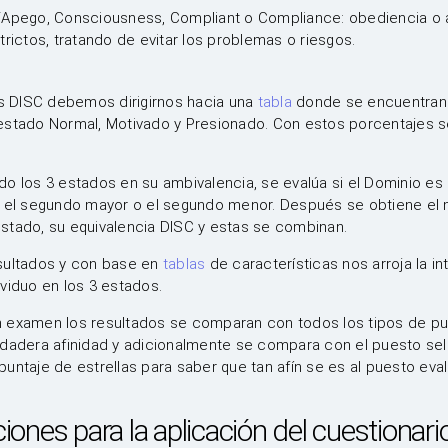
Apego, Consciousness, Compliant o Compliance: obediencia o
rictos, tratando de evitar los problemas o riesgos.
es DISC debemos dirigirnos hacia una
tabla
donde se encuentran 
estado Normal, Motivado y Presionado. Con estos porcentajes s
o los 3 estados en su ambivalencia, se evalúa si el Dominio es
s el segundo mayor o el segundo menor. Después se obtiene el
stado, su equivalencia DISC y estas se combinan.
sultados y con base en
tablas
de características nos arroja la in
viduo en los 3 estados.
 examen los resultados se comparan con todos los tipos de pu
rdadera afinidad y adicionalmente se compara con el puesto se
untaje de estrellas para saber que tan afín se es al puesto eva
nes para la aplicación del cuestionari