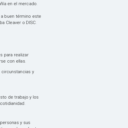
añía en el mercado.
s
r a buen término este
ba Cleaver o DISC.
s para realizar
se con ellas.
 circunstancias y
to de trabajo y los
 cotidianidad.
 personas y sus