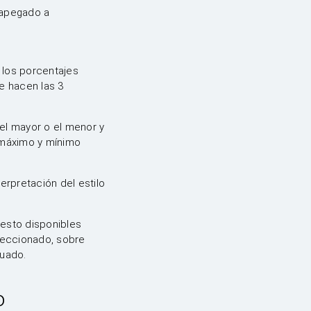
 apegado a
los porcentajes
e hacen las 3
 el mayor o el menor y
 máximo y mínimo
terpretación del estilo
esto disponibles
leccionado, sobre
luado.
o