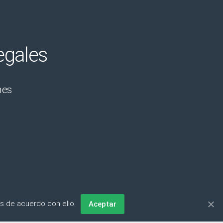
egales
nes
s de acuerdo con ello.
Aceptar