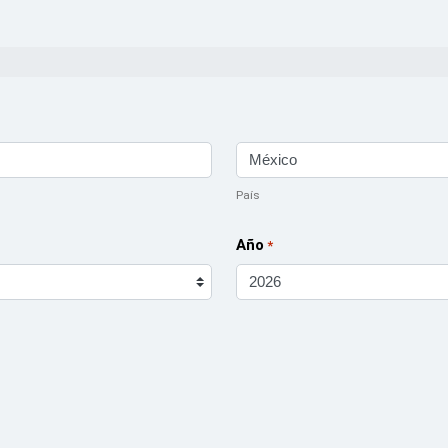
País
Año
*