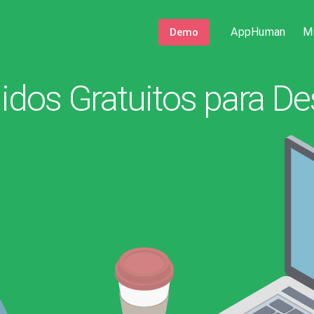
AppHuman
M
Demo
idos Gratuitos para De