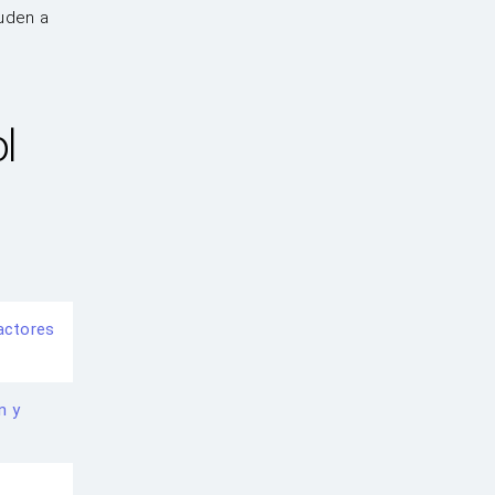
uden a
l
actores
n y