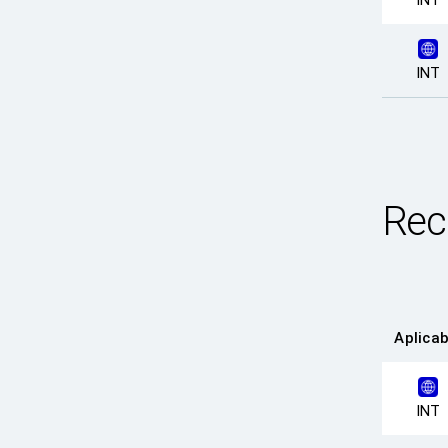
INT
INT
Recu
Aplicab
INT