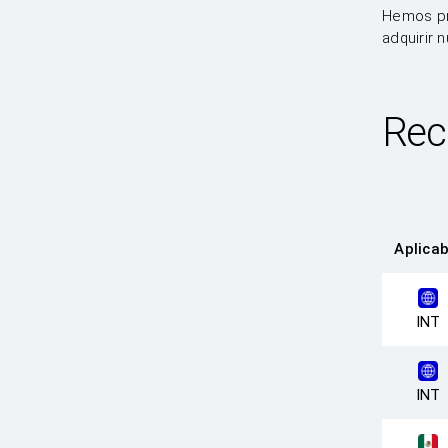
Hemos pr
adquirir 
Rec
Aplicab
INT
INT