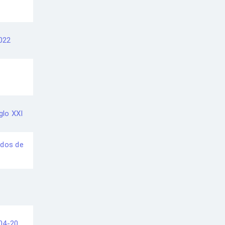
2022
glo XXI
ados de
04-20