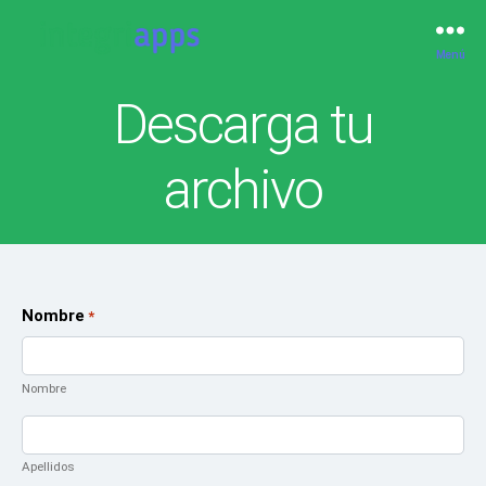
Menú
IntegriApps
Descarga tu
archivo
Nombre
*
Nombre
Apellidos