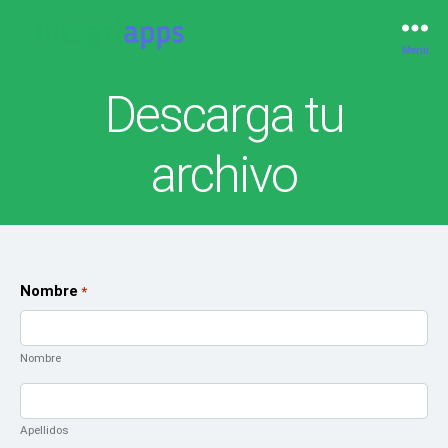
Menú
IntegriApps
Descarga tu
archivo
Nombre
*
Nombre
Apellidos