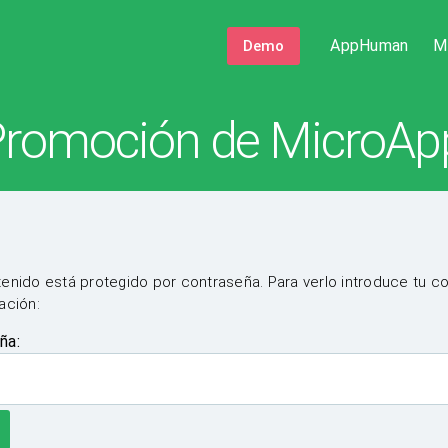
AppHuman
M
Demo
 Promoción de MicroAp
enido está protegido por contraseña. Para verlo introduce tu c
ación:
ña: