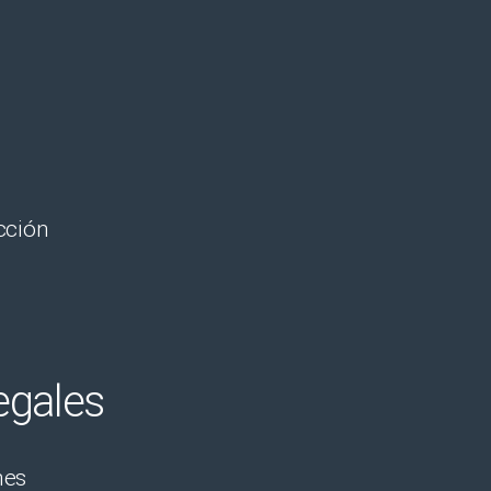
cción
egales
nes