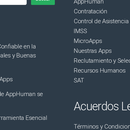
AppHuman
Contratación
Control de Asistencia
IMSS
MicroApps
onfiable en la
Nuestras Apps
nales y Buenas
Reclutamiento y Sele
Recursos Humanos
oApps
SAT
 de AppHuman se
Acuerdos L
rramienta Esencial
Términos y Condicio