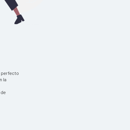
 perfecto
n la
 de