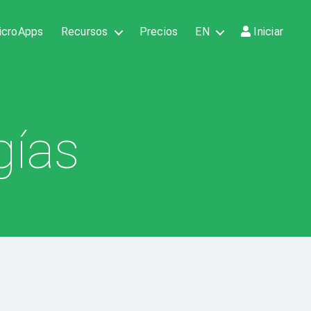
icroApps
Recursos
Precios
EN
Iniciar
gías