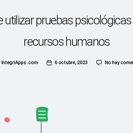
 utilizar pruebas psicológicas 
recursos humanos
r
IntegriApps .com
6 octubre, 2023
No hay come
Fecha
de
la
cación
publicación