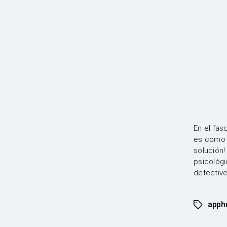
En el fas
es como b
solución!
psicológi
detectiv
apph
Etiqueta