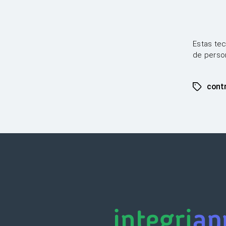
Estas tec
de perso
cont
Etiqueta