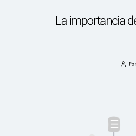
La importancia de
Po
Autor
de
la
publi