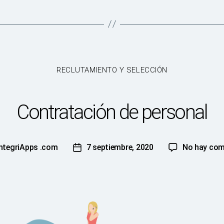
Categorías
RECLUTAMIENTO Y SELECCIÓN
Contratación de personal
IntegriApps .com
7 septiembre, 2020
No hay com
Fecha
de
la
ción
publicación