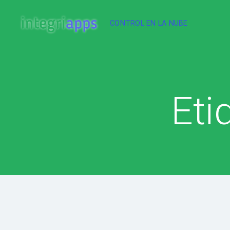
CONTROL EN LA NUBE
IntegriApps
Eti