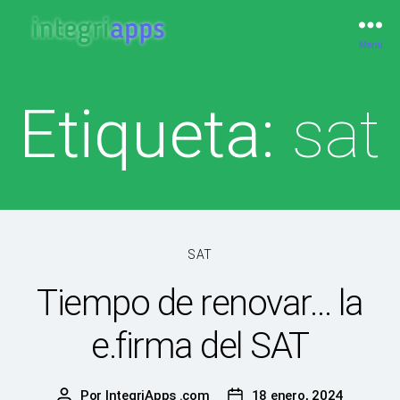
Menú
IntegriApps
Etiqueta:
sat
Categorías
SAT
Tiempo de renovar… la
e.firma del SAT
Por
IntegriApps .com
18 enero, 2024
Autor
Fecha