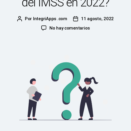
del IMSS en 2022?
Por
IntegriApps .com
11 agosto, 2022
Autor
Fecha
de
de
en
No hay comentarios
la
la
¿Cómo
publicación
publicación
obtener
la
opinión
de
cumplimiento
del
IMSS
en
2022?