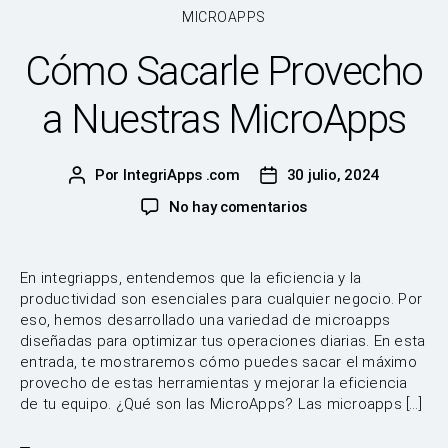
Categorías
MICROAPPS
Cómo Sacarle Provecho
a Nuestras MicroApps
Por
IntegriApps .com
30 julio, 2024
Autor
Fecha
de
de
en
No hay comentarios
la
la
Cómo
publicación
publicación
Sacarle
Provecho
En integriapps, entendemos que la eficiencia y la
a
productividad son esenciales para cualquier negocio. Por
Nuestras
eso, hemos desarrollado una variedad de microapps
MicroApps
diseñadas para optimizar tus operaciones diarias. En esta
entrada, te mostraremos cómo puedes sacar el máximo
provecho de estas herramientas y mejorar la eficiencia
de tu equipo. ¿Qué son las MicroApps? Las microapps […]