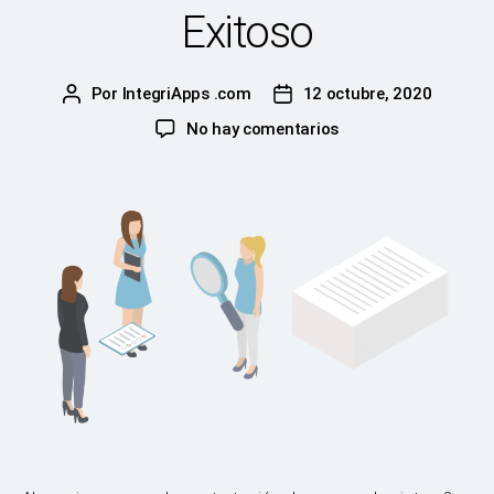
Exitoso
Por
IntegriApps .com
12 octubre, 2020
Autor
Fecha
de
de
en
No hay comentarios
la
la
Selección
publicación
publicación
de
Personal
Exitoso