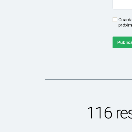
Guarda
próxim
116 re