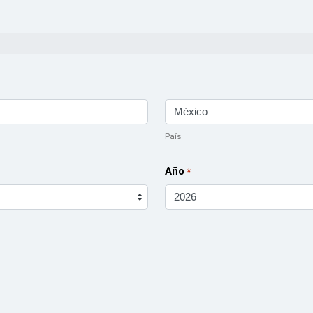
País
Año
*