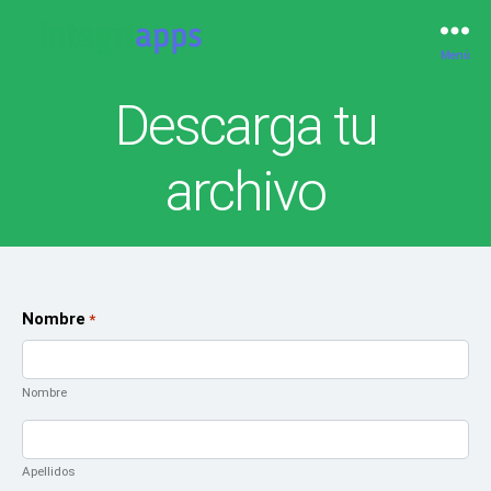
Menú
IntegriApps
Descarga tu
archivo
Nombre
*
Nombre
Apellidos